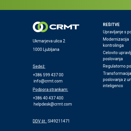
REŠITVE
Upravljanje s p
Modernizacija
Ukmarjeva ulica 2
kontrolinga
1000 Ljubljana
Celovito upravl
poslovanja
Regulatorno p
Sedež:
Transformacij
+386 599 437 00
poslovanja z 
info@crmt.com
inteligenco
Podpora strankam:
+386 40 437 400
helpdesk@crmt.com
DDV št.:
SI49211471