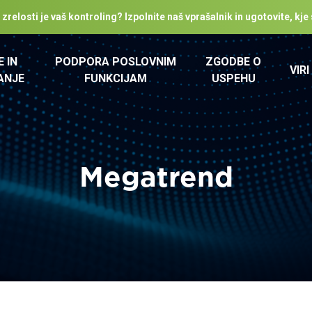
relosti je vaš kontroling? Izpolnite naš vprašalnik in ugotovite, kje 
E IN
PODPORA POSLOVNIM
ZGODBE O
VIRI
ANJE
FUNKCIJAM
USPEHU
Megatrend