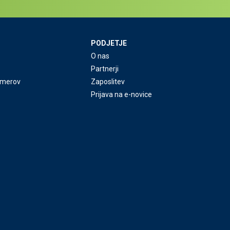
PODJETJE
O nas
Partnerji
rimerov
Zaposlitev
Prijava na e-novice