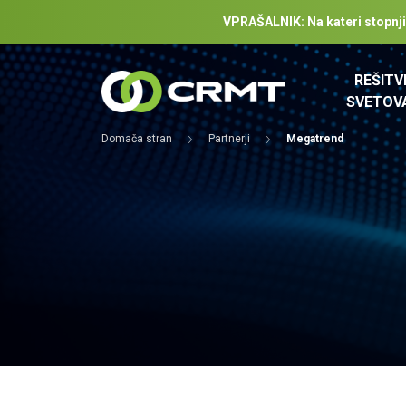
VPRAŠALNIK: Na kateri stopnji z
REŠITV
SVETOV
Domača stran
Partnerji
Megatrend