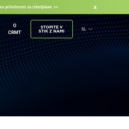
so priložnosti za izboljšave. >>
O
STOPITE V
SL
STIK Z NAMI
CRMT