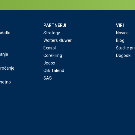
PARTNERJI
VIRI
odatki
Strategy
Novice
Wolters Kluwer
Blog
Exasol
Študije p
janje
CoreFiling
Dogodki
Jedox
oročanje
Qlik Talend
a
SAS
umetno