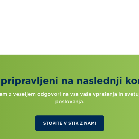
 pripravljeni na naslednji ko
m z veseljem odgovori na vsa vaša vprašanja in svetuj
poslovanja.
STOPITE V STIK Z NAMI