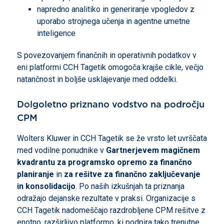
napredno analitiko in generiranje vpogledov z
uporabo strojnega učenja in agentne umetne
inteligence
S povezovanjem finančnih in operativnih podatkov v
eni platformi CCH Tagetik omogoča krajše cikle, večjo
natančnost in boljše usklajevanje med oddelki.
Dolgoletno priznano vodstvo na področju
CPM
Wolters Kluwer in CCH Tagetik se že vrsto let uvrščata
med vodilne ponudnike v
Gartnerjevem magičnem
kvadrantu za programsko opremo za finančno
planiranje
in
za rešitve za finančno zaključevanje
in konsolidacijo
. Po naših izkušnjah ta priznanja
odražajo dejanske rezultate v praksi. Organizacije s
CCH Tagetik nadomeščajo razdrobljene CPM rešitve z
enotno, razširljivo platformo, ki podpira tako trenutne