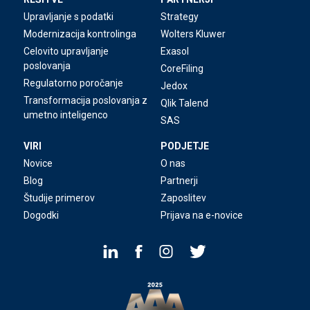
Upravljanje s podatki
Strategy
Modernizacija kontrolinga
Wolters Kluwer
Celovito upravljanje
Exasol
poslovanja
CoreFiling
Regulatorno poročanje
Jedox
Transformacija poslovanja z
Qlik Talend
umetno inteligenco
SAS
VIRI
PODJETJE
Novice
O nas
Blog
Partnerji
Študije primerov
Zaposlitev
Dogodki
Prijava na e-novice