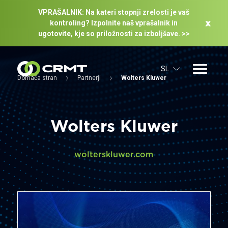
VPRAŠALNIK: Na kateri stopnji zrelosti je vaš
kontroling? Izpolnite naš vprašalnik in
ugotovite, kje so priložnosti za izboljšave. >>
SL
Domača stran
Partnerji
Wolters Kluwer
Wolters Kluwer
wolterskluwer.com