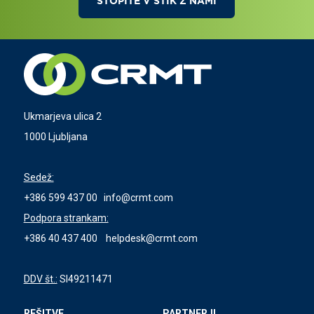
STOPITE V STIK Z NAMI
Ukmarjeva ulica 2
1000 Ljubljana
Sedež:
+386 599 437 00
info@crmt.com
Podpora strankam:
+386 40 437 400
helpdesk@crmt.com
DDV št.:
SI49211471
REŠITVE
PARTNERJI