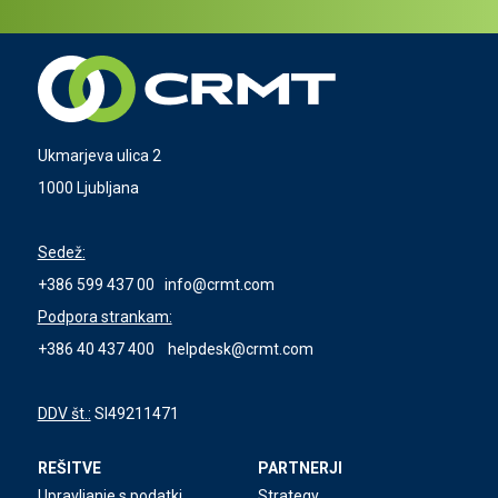
Ukmarjeva ulica 2
1000 Ljubljana
Sedež:
+386 599 437 00
info@crmt.com
Podpora strankam:
+386 40 437 400
helpdesk@crmt.com
DDV št.:
SI49211471
REŠITVE
PARTNERJI
Upravljanje s podatki
Strategy