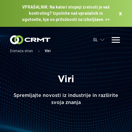
VPRAŠALNIK: Na kateri stopnji zrelosti je vaš
kontroling? Izpolnite naš vprašalnik in
ugotovite, kje so priložnosti za izboljšave. >>
SL
Domača stran
Viri
Viri
Spremljajte novosti iz industrije in razširite
svoja znanja