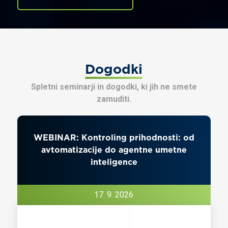
Dogodki
Spletni seminarji in dogodki, ki jih ne smete
zamuditi.
WEBINAR: Kontroling prihodnosti: od
avtomatizacije do agentne umetne
inteligence
17. 9. 2026