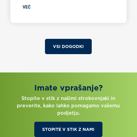
VEČ
VSI DOGODKI
Imate vprašanje?
Stopite v stik z našimi strokovnjaki in
preverite, kako lahko pomagamo vašemu
podjetju.
STOPITE V STIK Z NAMI