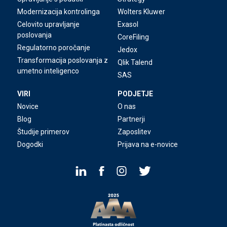
Modernizacija kontrolinga
Wolters Kluwer
Celovito upravljanje
Exasol
poslovanja
CoreFiling
Regulatorno poročanje
Jedox
Transformacija poslovanja z
Qlik Talend
umetno inteligenco
SAS
VIRI
PODJETJE
Novice
O nas
Blog
Partnerji
Študije primerov
Zaposlitev
Dogodki
Prijava na e-novice