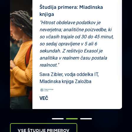
Študija primera: Mladinska
knjiga
"Hitrost obdelave podatkov je
l
neverjetna; analitične poizvedbe, ki
so včasih trajale od 30 do 45 minut,
i
so sedaj opravljene v 5 ali 6
e
sekundah. Z rešitvijo Exasol je
analitika v realnem času postala
realnost."
Sava Zibler, vodja oddelka IT,
Mladinska knjiga Založba
VEČ
VSE ŠTUDIJE PRIMEROV