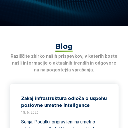
Blog
Raziščite zbirko naših prispevkov, v katerih boste
našli informacije o aktualnih trendih in odgovore
na najpogostejša vprašanja.
Zakaj infrastruktura odloča o uspehu
poslovne umetne inteligence
18. 6. 2026
Serija: Podatki, pripravljeni na umetno