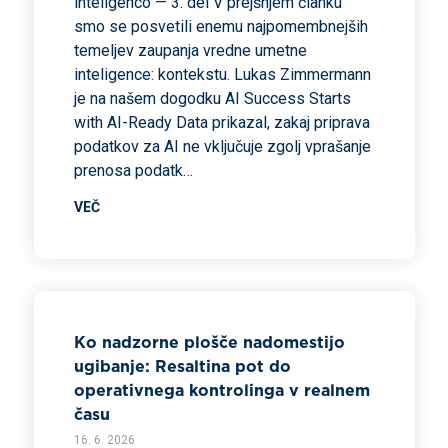
inteligenco — 3. del V prejšnjem članku
smo se posvetili enemu najpomembnejših
temeljev zaupanja vredne umetne
inteligence: kontekstu. Lukas Zimmermann
je na našem dogodku AI Success Starts
with AI-Ready Data prikazal, zakaj priprava
podatkov za AI ne vključuje zgolj vprašanje
prenosa podatk…
VEČ
Ko nadzorne plošče nadomestijo
ugibanje: Resaltina pot do
operativnega kontrolinga v realnem
času
16. 6. 2026