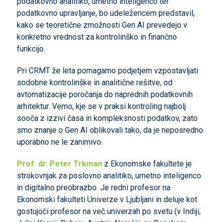
podatkovno analitiko, umetno inteligenco ter
podatkovno upravljanje, bo udeležencem predstavil,
kako se teoretične zmožnosti Gen AI prevedejo v
konkretno vrednost za kontrolinško in finančno
funkcijo.
Pri CRMT že leta pomagamo podjetjem vzpostavljati
sodobne kontrolinške in analitične rešitve, od
avtomatizacije poročanja do naprednih podatkovnih
arhitektur. Vemo, kje se v praksi kontroling najbolj
sooča z izzivi časa in kompleksnosti podatkov, zato
smo znanje o Gen AI oblikovali tako, da je neposredno
uporabno ne le zanimivo.
Prof. dr. Peter Trkman
z Ekonomske fakultete je
strokovnjak za poslovno analitiko, umetno inteligenco
in digitalno preobrazbo. Je redni profesor na
Ekonomski fakulteti Univerze v Ljubljani in deluje kot
gostujoči profesor na več univerzah po svetu (v Indiji,