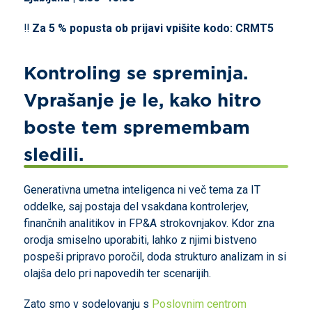
‼️
Za 5 % popusta ob prijavi vpišite kodo: CRMT5
Kontroling se spreminja.
Vprašanje je le, kako hitro
boste tem spremembam
sledili.
Generativna umetna inteligenca ni več tema za IT
oddelke, saj postaja del vsakdana kontrolerjev,
finančnih analitikov in FP&A strokovnjakov. Kdor zna
orodja smiselno uporabiti, lahko z njimi bistveno
pospeši pripravo poročil, doda strukturo analizam in si
olajša delo pri napovedih ter scenarijih.
Zato smo v sodelovanju s
Poslovnim centrom