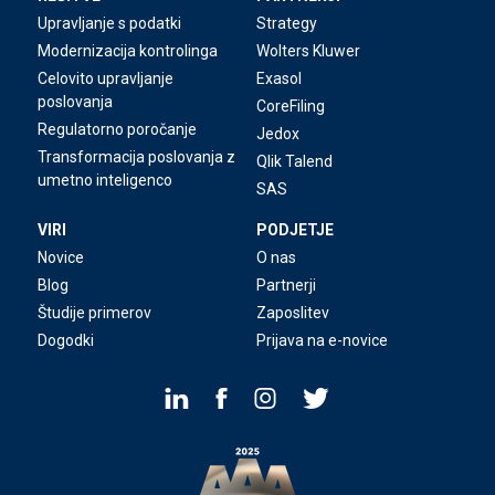
Upravljanje s podatki
Strategy
Modernizacija kontrolinga
Wolters Kluwer
Celovito upravljanje
Exasol
poslovanja
CoreFiling
Regulatorno poročanje
Jedox
Transformacija poslovanja z
Qlik Talend
umetno inteligenco
SAS
VIRI
PODJETJE
Novice
O nas
Blog
Partnerji
Študije primerov
Zaposlitev
Dogodki
Prijava na e-novice