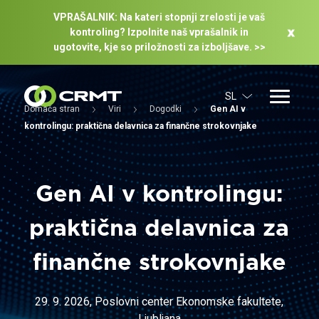
VPRAŠALNIK: Na kateri stopnji zrelosti je vaš
kontroling? Izpolnite naš vprašalnik in
ugotovite, kje so priložnosti za izboljšave. >>
SL
Domača stran
Viri
Dogodki
Gen AI v
kontrolingu: praktična delavnica za finančne strokovnjake
Gen AI v kontrolingu:
praktična delavnica za
finančne strokovnjake
29. 9. 2026, Poslovni center Ekonomske fakultete,
Ljubljana