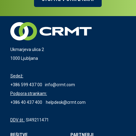
Ukmarjeva ulica 2
1000 Ljubljana
Sedež:
+386 599 437 00
info@crmt.com
Podpora strankam:
+386 40 437 400
helpdesk@crmt.com
DDV št.:
SI49211471
REŠITVE
PARTNERJI