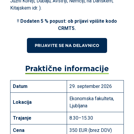
Južni Koreji, Dubaju, Avstriji, Nemčiji, na Danskem,
Kitajskem idr. ).
‼️
Dodaten 5 % popust: ob prijavi vpišite kodo
CRMT5.
PRIJAVITE SE NA DELAVNICO
Praktične informacije
Datum
29. september 2026
Ekonomska fakulteta,
Lokacija
Ljubljana
Trajanje
8.30–15.30
Cena
350 EUR (brez DDV)