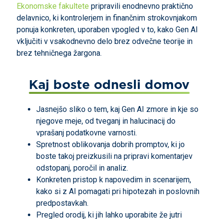
Ekonomske fakultete
pripravili enodnevno praktično
delavnico, ki kontrolerjem in finančnim strokovnjakom
ponuja konkreten, uporaben vpogled v to, kako Gen AI
vključiti v vsakodnevno delo brez odvečne teorije in
brez tehničnega žargona.
Kaj boste odnesli domov
Jasnejšo sliko o tem, kaj Gen AI zmore in kje so
njegove meje, od tveganj in halucinacij do
vprašanj podatkovne varnosti.
Spretnost oblikovanja dobrih promptov, ki jo
boste takoj preizkusili na pripravi komentarjev
odstopanj, poročil in analiz.
Konkreten pristop k napovedim in scenarijem,
kako si z AI pomagati pri hipotezah in poslovnih
predpostavkah.
Pregled orodij, ki jih lahko uporabite že jutri