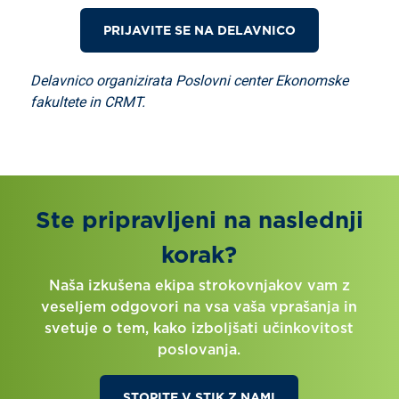
PRIJAVITE SE NA DELAVNICO
Delavnico organizirata Poslovni center Ekonomske
fakultete in CRMT.
Ste pripravljeni na naslednji
korak?
Naša izkušena ekipa strokovnjakov vam z
veseljem odgovori na vsa vaša vprašanja in
svetuje o tem, kako izboljšati učinkovitost
poslovanja.
STOPITE V STIK Z NAMI