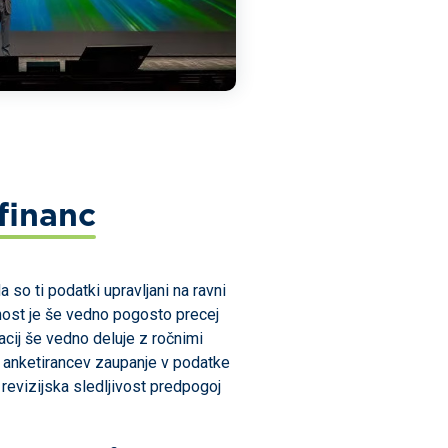
financ
so ti podatki upravljani na ravni
ičnost je še vedno pogosto precej
cij še vedno deluje z ročnimi
 % anketirancev zaupanje v podatke
revizijska sledljivost predpogoj