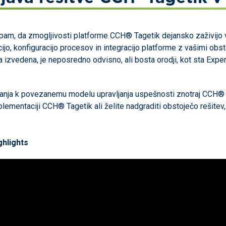
, da zmogljivosti platforme CCH® Tagetik dejansko zaživijo v 
jo, konfiguracijo procesov in integracijo platforme z vašimi obst
 izvedena, je neposredno odvisno, ali bosta orodji, kot sta Expert
nja k povezanemu modelu upravljanja uspešnosti znotraj CCH® Ta
mplementaciji CCH® Tagetik ali želite nadgraditi obstoječo rešite
hlights