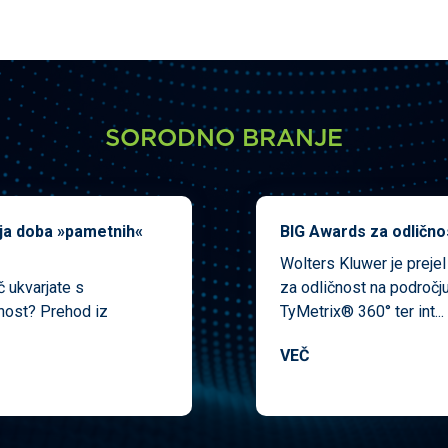
SORODNO BRANJE
ja doba »pametnih«
BIG Awards za odlično
Wolters Kluwer je preje
 ukvarjate s
za odličnost na področju
dnost? Prehod iz
TyMetrix® 360° ter int...
VEČ