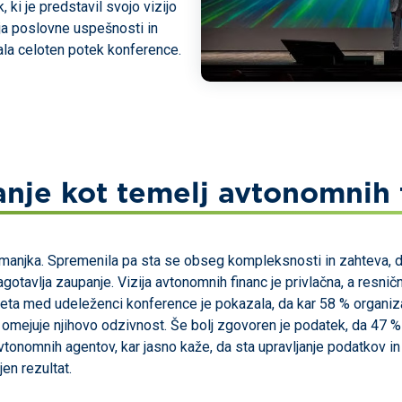
 ki je predstavil svojo vizijo
ja poslovne uspešnosti in
ala celoten potek konference.
nje kot temelj avtonomnih 
 manjka. Spremenila pa sta se obseg kompleksnosti in zahteva, da 
zagotavlja zaupanje. Vizija avtonomnih financ je privlačna, a resn
eta med udeleženci konference je pokazala, da kar 58 % organiza
ar omejuje njihovo odzivnost. Še bolj zgovoren je podatek, da 47
tonomnih agentov, kar jasno kaže, da sta upravljanje podatkov in 
en rezultat.