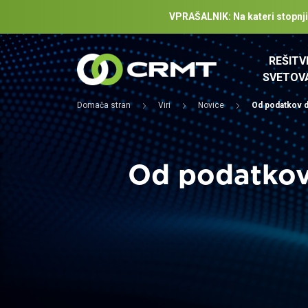
VPRAŠALNIK: Na kateri stopnji z
REŠITV
SVETOV
Domača stran
Viri
Novice
Od podatkov d
Od podatkov 