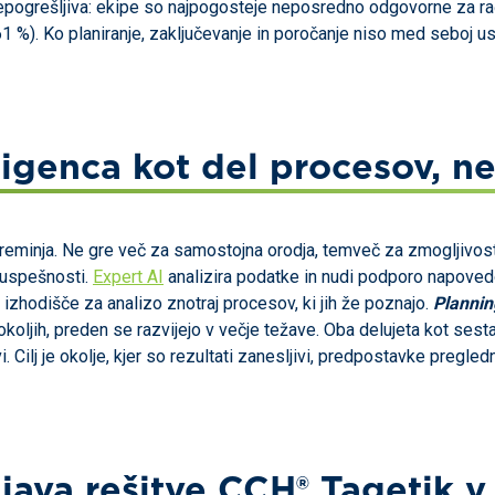
epogrešljiva: ekipe so najpogosteje neposredno odgovorne za ra
(61 %). Ko planiranje, zaključevanje in poročanje niso med seboj us
igenca kot del procesov, n
preminja. Ne gre več za samostojna orodja, temveč za zmogljivos
a uspešnosti.
Expert AI
analizira podatke in nudi podporo napovedo
izhodišče za analizo znotraj procesov, ki jih že poznajo.
Plannin
okoljih, preden se razvijejo v večje težave. Oba delujeta kot se
i. Cilj je okolje, kjer so rezultati zanesljivi, predpostavke pregle
ava rešitve CCH® Tagetik v