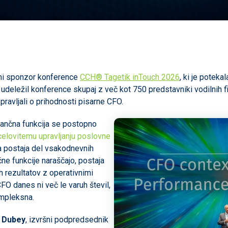
ni sponzor konference
CCH® Tagetik inTouch 2026
, ki je poteka
deležil konference skupaj z več kot 750 predstavniki vodilnih fina
pravljali o prihodnosti pisarne CFO.
nančna funkcija se postopno
celovitemu upravljanju poslovne
a postaja del vsakodnevnih
ne funkcije naraščajo, postaja
 rezultatov z operativnimi
CFO danes ni več le varuh števil,
ompleksna.
l Dubey
, izvršni podpredsednik