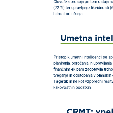
Človeška presoja pri tem ostaja n
(72 %) ter upravljanje likvidnosti 
hitrost odločanja.
Umetna intel
Pristop k umetni inteligenci se s
planiranja, poročanja in upravljanj
finančnim ekipam zagotavlja trdno 
tveganja in odstopanja v planskih 
Tagetik
in ne kot vzporedni rešitv
kakovostnih podatkih.
CRMT: vpelj