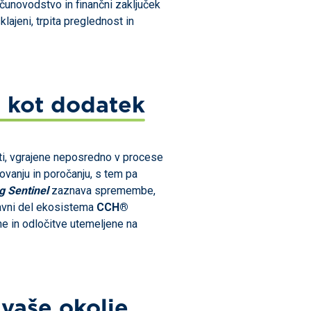
čunovodstvo in finančni zaključek
klajeni, trpita preglednost in
e kot dodatek
ti, vgrajene neposredno v procese
vanju in poročanju, s tem pa
g Sentinel
zaznava spremembe,
stavni del ekosistema
CCH®
dne in odločitve utemeljene na
 vaše okolje