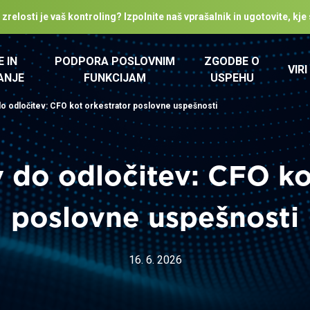
relosti je vaš kontroling? Izpolnite naš vprašalnik in ugotovite, kje 
E IN
PODPORA POSLOVNIM
ZGODBE O
VIRI
ANJE
FUNKCIJAM
USPEHU
o odločitev: CFO kot orkestrator poslovne uspešnosti
do odločitev: CFO ko
poslovne uspešnosti
16. 6. 2026