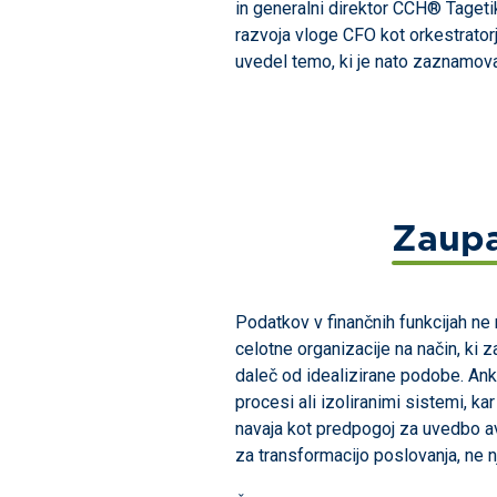
in generalni direktor CCH® Tagetik,
razvoja vloge CFO kot orkestrator
uvedel temo, ki je nato zaznamov
Zaupa
Podatkov v finančnih funkcijah ne
celotne organizacije na način, ki 
daleč od idealizirane podobe. Ank
procesi ali izoliranimi sistemi, k
navaja kot predpogoj za uvedbo av
za transformacijo poslovanja, ne nj