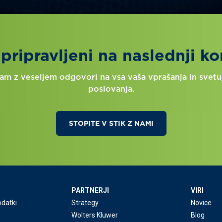
 pripravljeni na naslednji ko
m z veseljem odgovori na vsa vaša vprašanja in svetuj
poslovanja.
STOPITE V STIK Z NAMI
PARTNERJI
VIRI
odatki
Strategy
Novice
Wolters Kluwer
Blog