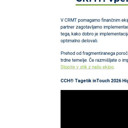
V CRMT pomagamo finančnim ekipam
partner zagotavljamo implementaci
tega, kako dobro je implementacija
optimalno delovali.
Prehod od fragmentiranega poroča
trdne temelje. Če razmišljate o i
Stopite v stik z našo ekipo
.
CCH® Tagetik inTouch 2026 Hig