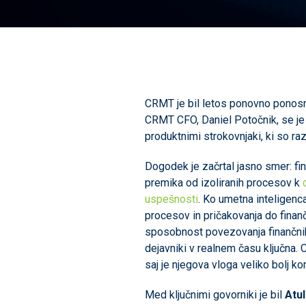
CRMT je bil letos ponovno ponos
CRMT CFO, Daniel Potočnik, se je u
produktnimi strokovnjaki, ki so raz
Dogodek je začrtal jasno smer: fi
premika od izoliranih procesov k
uspešnosti
. Ko umetna inteligenc
procesov in pričakovanja do finanč
sposobnost povezovanja finančnih
dejavniki v realnem času ključna. 
saj je njegova vloga veliko bolj k
Med ključnimi govorniki je bil
Atu