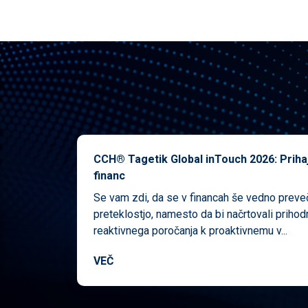
CCH® Tagetik Global inTouch 2026: Priha
financ
Se vam zdi, da se v financah še vedno preveč
preteklostjo, namesto da bi načrtovali priho
reaktivnega poročanja k proaktivnemu v...
VEČ