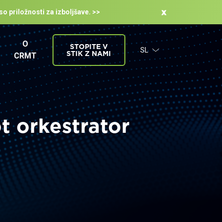
so priložnosti za izboljšave. >>
O
STOPITE V
SL
STIK Z NAMI
CRMT
t orkestrator