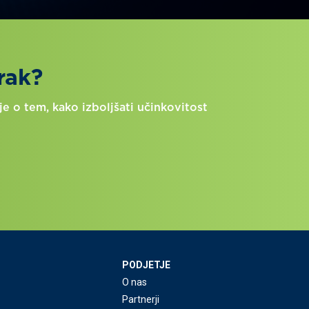
rak?
e o tem, kako izboljšati učinkovitost
PODJETJE
O nas
Partnerji