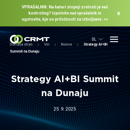
VPRAŠALNIK: Na kateri stopnji zrelosti je vaš
kontroling? Izpolnite naš vprašalnik in
ugotovite, kje so priložnosti za izboljšave. >>
SL
Domača stran
Viri
Novice
Strategy AI+BI
Summit na Dunaju
Strategy AI+BI Summit
na Dunaju
25. 9. 2025