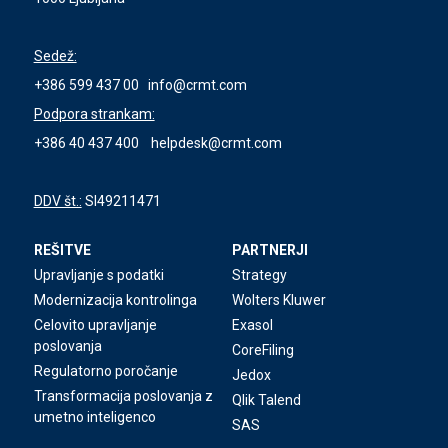
Sedež:
+386 599 437 00
info@crmt.com
Podpora strankam:
+386 40 437 400
helpdesk@crmt.com
DDV št.:
SI49211471
REŠITVE
PARTNERJI
Upravljanje s podatki
Strategy
Modernizacija kontrolinga
Wolters Kluwer
Celovito upravljanje
Exasol
poslovanja
CoreFiling
Regulatorno poročanje
Jedox
Transformacija poslovanja z
Qlik Talend
umetno inteligenco
SAS