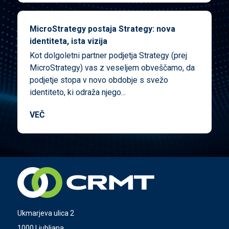
MicroStrategy postaja Strategy: nova
identiteta, ista vizija
Kot dolgoletni partner podjetja Strategy (prej
MicroStrategy) vas z veseljem obveščamo, da
podjetje stopa v novo obdobje s svežo
identiteto, ki odraža njego...
VEČ
Ukmarjeva ulica 2
1000 Ljubljana